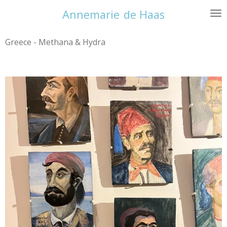
Ga
Annemarie
de Haas
direct
naar
Greece - Methana & Hydra
de
hoofdinhoud